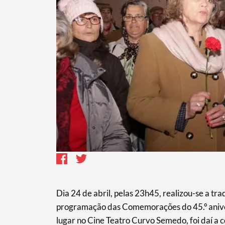
​Dia 24 de abril, pelas 23h45, realizou-se a t
programação das Comemorações do 45.º aniver
lugar no Cine Teatro Curvo Semedo, foi daí a 