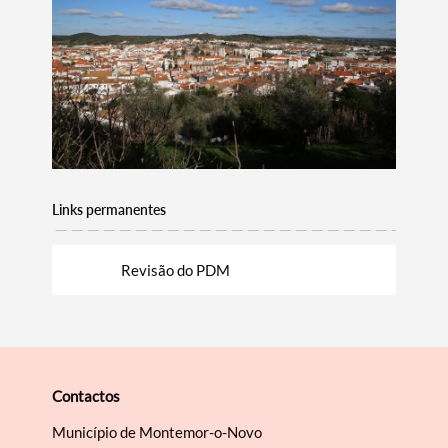
Links permanentes
Revisão do PDM
Termo de Pesquisa
Contactos
Categorias gerais
Município de Montemor-o-Novo