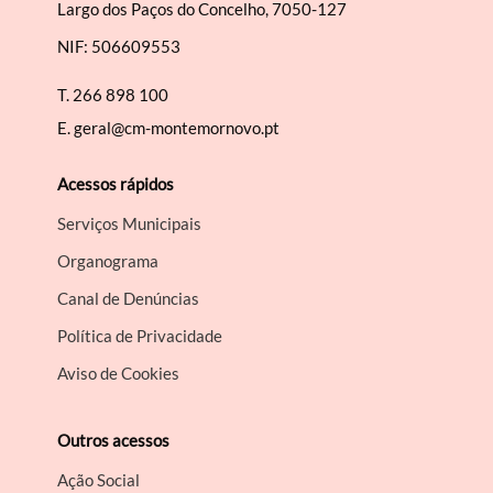
Largo dos Paços do Concelho, 7050-127
NIF: 506609553
Filtros
T.
266 898 100
E.
geral@cm-montemornovo.pt
Acessos rápidos
Serviços Municipais
Organograma
Canal de Denúncias
Política de Privacidade
Aviso de Cookies
Outros acessos
Ação Social