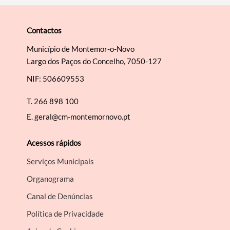
Contactos
Município de Montemor-o-Novo
Termo de Pesquisa
Largo dos Paços do Concelho, 7050-127
NIF: 506609553
T.
266 898 100
E.
geral@cm-montemornovo.pt
Categorias gerais
Acessos rápidos
Serviços Municipais
Organograma
Filtros
Canal de Denúncias
Política de Privacidade