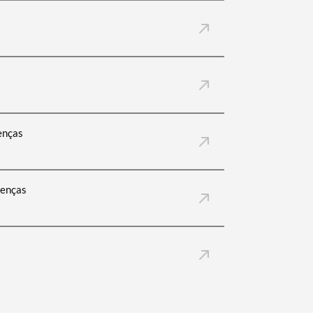
nças
cenças