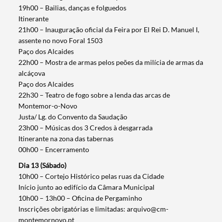
19h00 – Bailias, danças e folguedos
Itinerante
21h00 – Inauguração oficial da Feira por El Rei D. Manuel I,
assente no novo Foral 1503
Paço dos Alcaides
22h00 – Mostra de armas pelos peões da milícia de armas da
alcáçova
Paço dos Alcaides
22h30 – Teatro de fogo sobre a lenda das arcas de
Montemor-o-Novo
Justa/ Lg. do Convento da Saudação
23h00 – Músicas dos 3 Credos à desgarrada
Itinerante na zona das tabernas
00h00 – Encerramento
Dia 13 (Sábado)
10h00 – Cortejo Histórico pelas ruas da Cidade
Início junto ao edifício da Câmara Municipal
10h00 – 13h00 – Oficina de Pergaminho
Inscrições obrigatórias e limitadas: arquivo@cm-
montemornovo.pt