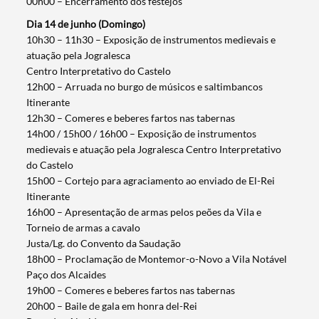
00h00 – Encerramento dos festejos
Dia 14 de junho (Domingo)
10h30 – 11h30 – Exposição de instrumentos medievais e
atuação pela Jogralesca
Centro Interpretativo do Castelo
12h00 – Arruada no burgo de músicos e saltimbancos
Itinerante
12h30 – Comeres e beberes fartos nas tabernas
14h00 / 15h00 / 16h00 – Exposição de instrumentos
medievais e atuação pela Jogralesca Centro Interpretativo
do Castelo
15h00 – Cortejo para agraciamento ao enviado de El-Rei
Itinerante
16h00 – Apresentação de armas pelos peões da Vila e
Torneio de armas a cavalo
Termo de Pesquisa
Justa/Lg. do Convento da Saudação
18h00 – Proclamação de Montemor-o-Novo a Vila Notável
Paço dos Alcaides
19h00 – Comeres e beberes fartos nas tabernas
20h00 – Baile de gala em honra del-Rei