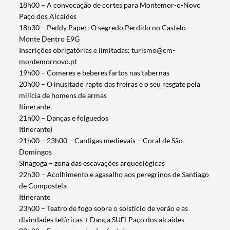
18h00 – A convocação de cortes para Montemor-o-Novo
Paço dos Alcaides
18h30 – Peddy Paper: O segredo Perdido no Castelo –
Monte Dentro E9G
Inscrições obrigatórias e limitadas: turismo@cm-
montemornovo.pt
19h00 – Comeres e beberes fartos nas tabernas
20h00 – O inusitado rapto das freiras e o seu resgate pela
milícia de homens de armas
Itinerante
21h00 – Danças e folguedos
Itinerante)
21h00 – 23h00 – Cantigas medievais – Coral de São
Domingos
Sinagoga – zona das escavações arqueológicas
22h30 – Acolhimento e agasalho aos peregrinos de Santiago
de Compostela
Itinerante
23h00 – Teatro de fogo sobre o solstício de verão e as
divindades telúricas + Dança SUFI Paço dos alcaides