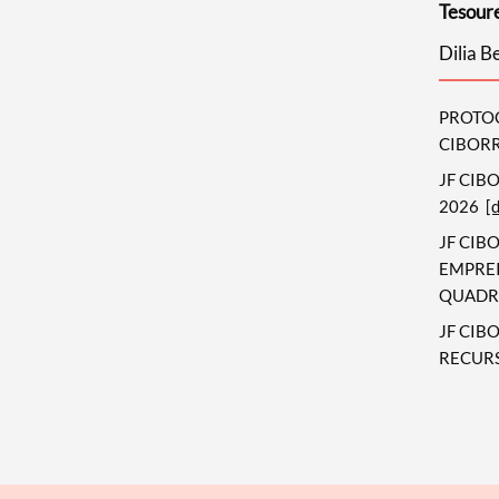
Tesour
Dilia 
PROTOC
CIBOR
JF CIB
2026
[
JF CIB
EMPREI
QUADR
JF CIB
RECUR