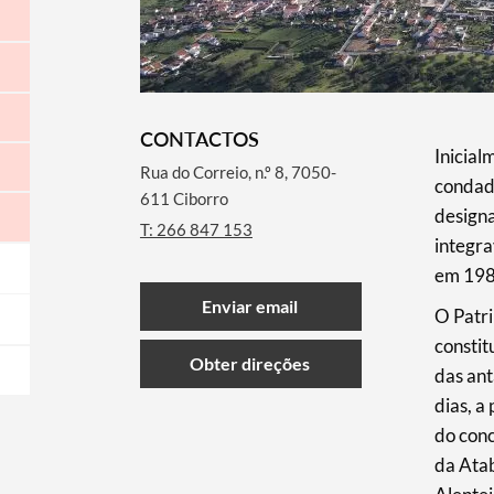
CONTACTOS
Inicial
Rua do Correio, n.º 8, 7050-
condad
611 Ciborro
design
T: 266 847 153
integra
em 198
Enviar email
O Patri
constit
Obter direções
das ant
dias, a
do con
da Atab