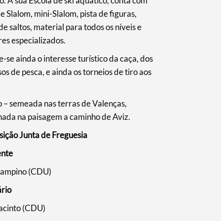
o. A sua Escola de ski aquático, conta com
de Slalom, mini-Slalom, pista de figuras,
e saltos, material para todos os níveis e
es especializados.
e-se ainda o interesse turístico da caça, dos
os de pesca, e ainda os torneios de tiro aos
 – semeada nas terras de Valenças,
hada na paisagem a caminho de Aviz.
ição Junta de Freguesia
ente
Campino (CDU)
ário
acinto (CDU)