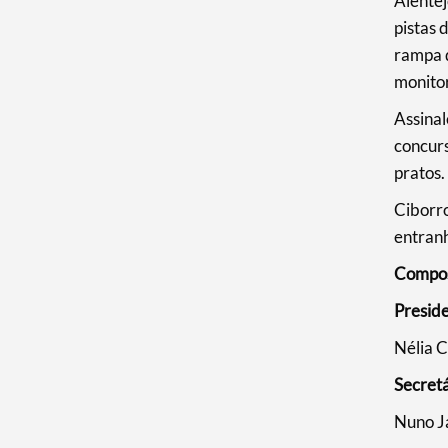
Alentej
pistas 
rampa d
monitor
Assinal
concurs
pratos.
Ciborro
entran
Compos
Presid
Nélia 
Secret
Nuno J