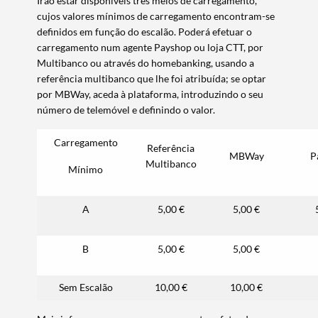
Irão estar disponíveis três meios de carregamento,
cujos valores mínimos de carregamento encontram-se
definidos em função do escalão
.
P
oderá efetuar o
carregamento num agente
Payshop ou loja CTT,
por
Multibanco ou através do homebanking
, usando
a
referência multibanco
que lhe foi atribuída; se optar
por
MBWay
, aceda à p
lataforma
,
introduzindo o seu
número de telemóvel e definindo o valor
.
Carregamento
Referência
MBWay
P
Multibanco
Mínimo
Termo de Pesquisa
A
5,00 €
5,00 €
B
5
,00 €
5
,00 €
Categorias gerais
Sem Escalão
10,00 €
10,00 €