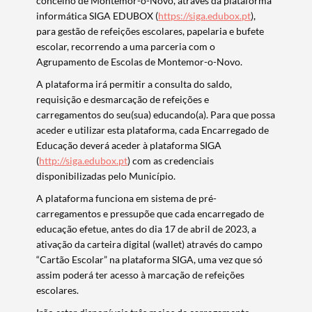
concelho de Montemor-o-Novo,
através da
pl
ataforma
informática
SIGA EDUBOX
(
https://sig
a
.edubox.pt
)
,
para
gestão de refeições escolares, papelaria e bufete
escolar
,
recorrendo
a uma
parceria com o
Agrupamento de Escolas de Montemor-o-Novo
.
A plataforma irá permitir a consulta do saldo,
requisição e desmarcação de refeições e
carreg
amentos do seu(sua) educando(a).
Para que possa
aceder e utilizar esta plataforma, cada Encarregado de
Educação deverá aceder à plataforma SIGA
(
http://siga.ed
u
box.pt
) com as credenciais
disponibilizadas pelo Município.
A plataforma funciona em sistema de pré-
carregamentos
e
pressupõe
que
cada encarregado de
educação
efetue
,
antes do dia 17 de abril de 2023
,
a
ativação
da carteira digital (wallet) através do campo
“Cartão Escolar” na plataforma SIGA
,
uma vez que só
assim poderá ter acesso à marcação de refeições
escolares
.