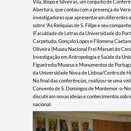
Vila, Bispo e Silveiras, um conjunto de Conferê
Abertura, que contou com a presença do Veread
investigadores que apresentaram diferentes a
sobre “As Relíquias de S. Filipe e seu companh
(Faculdade de Letras da Universidade do Porto
Carpetudo, Gonçalo Lopes e Filomena Caetan
Oliveira (Museu Nacional Frei Manuel do Cená
Investigação em Antropologia e Saúde da Uni
Figueiredo/Museus e Monumentos de Portuga
da Universidade Nova de Lisboa/Centro de His
No final das conferências, realizou-se uma visi
Convento de S. Domingos de Montemor-o-Novo.
discutiram novas ideias e conhecimentos sobre
nacional.