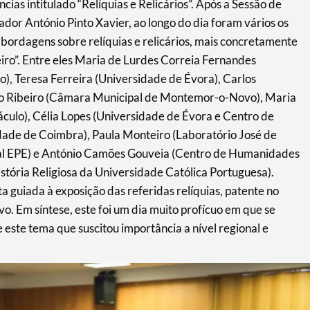
ncias intitulado “Relíquias e Relicários”. Após a Sessão de
or António Pinto Xavier, ao longo do dia foram vários os
bordagens sobre relíquias e relicários, mais concretamente
eiro”. Entre eles Maria de Lurdes Correia Fernandes
), Teresa Ferreira (Universidade de Évora), Carlos
o Ribeiro (Câmara Municipal de Montemor-o-Novo), Maria
culo), Célia Lopes (Universidade de Évora e Centro de
dade de Coimbra), Paula Monteiro (Laboratório José de
l EPE) e António Camões Gouveia (Centro de Humanidades
tória Religiosa da Universidade Católica Portuguesa).
ta guiada à exposição das referidas relíquias, patente no
 Em síntese, este foi um dia muito profícuo em que se
 este tema que suscitou importância a nível regional e